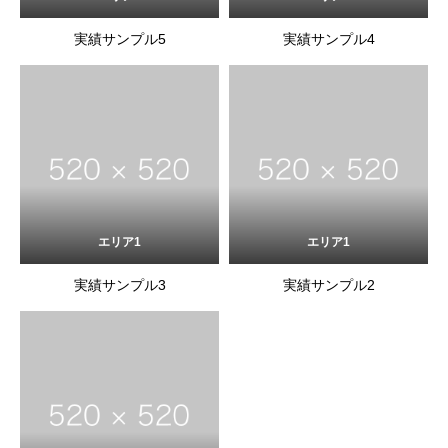
実績サンプル5
実績サンプル4
エリア1
エリア1
実績サンプル3
実績サンプル2